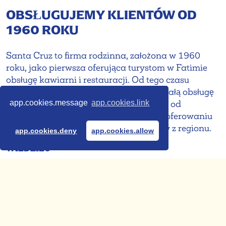
OBSŁUGUJEMY KLIENTÓW OD
1960 ROKU
Santa Cruz to firma rodzinna, założona w 1960
roku, jako pierwsza oferująca turystom w Fatimie
obsługę kawiarni i restauracji. Od tego czasu
utrzymuje jakość, aby zapewnić doskonałą obsługę
app.cookies.message
app.cookies.link
tym, którzy nas odwiedzają. Santa Cruz od
momentu powstania specjalizuje się w oferowaniu
świeżych, najwyższej jakości produktów z regionu.
app.cookies.deny
app.cookies.allow
WIEDZIEĆ +