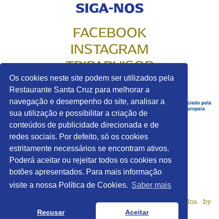
SIGA-NOS
FACEBOOK
INSTAGRAM
TRIPADVISOR
Os cookies neste site podem ser utilizados pela
Restaurante Santa Cruz para melhorar a
navegação e desempenho do site, analisar a
sua utilização e possibilitar a criação de
conteúdos de publicidade direcionada e de
redes sociais. Por defeito, só os cookies
estritamente necessários se encontram ativos.
Termos & Condições
Poderá aceitar ou rejeitar todos os cookies nos
Política de Cookies
botões apresentados. Para mais informação
Política de Privacidade
Livro de Reclamações
visite a nossa Política de Cookies.
Saber mais
Copyright © 2026 Santa Cruz. Todos os direitos reservados. by
bild.pt
Recusar
Aceitar