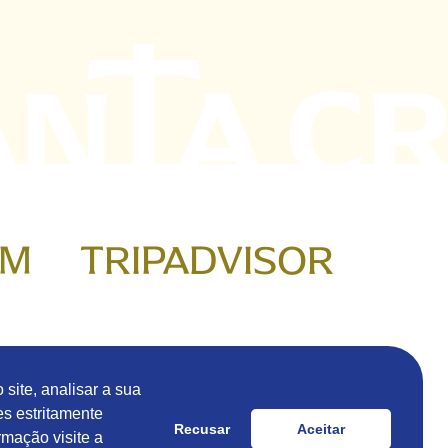
AM
TRIPADVISOR
site, analisar a sua
es estritamente
Recusar
Aceitar
rmação visite a
Reclamações