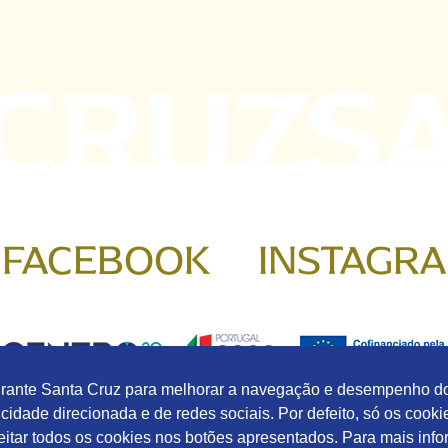
FACEBOOK
INSTAGR
urante Santa Cruz para melhorar a navegação e desempenho do 
icidade direcionada e de redes sociais. Por defeito, só os cooki
eitar todos os cookies nos botões apresentados. Para mais info
ições
Política de Cookies
Política de Privacidade
Livro de 